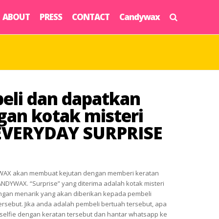
ABOUT
PRESS
CONTACT
Candywax
beli dan dapatkan
gan kotak misteri
EVERYDAY SURPRISE
YWAX akan membuat kejutan dengan memberi keratan
CANDYWAX. “Surprise” yang diterima adalah kotak misteri
gan menarik yang akan diberikan kepada pembeli
rsebut. Jika anda adalah pembeli bertuah tersebut, apa
selfie dengan keratan tersebut dan hantar whatsapp ke