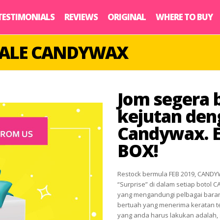
TESTIMONIALS
REVIEWS
ORIGINAL
WHERE TO BUY
SALE CANDYWAX
Jom segera 
kejutan den
Candywax. 
BOX!
Restock bermula FEB 2019, CAND
“Surprise” di dalam setiap botol 
yang mengandungi pelbagai baran
bertuah yang menerima keratan te
yang anda harus lakukan adalah, 